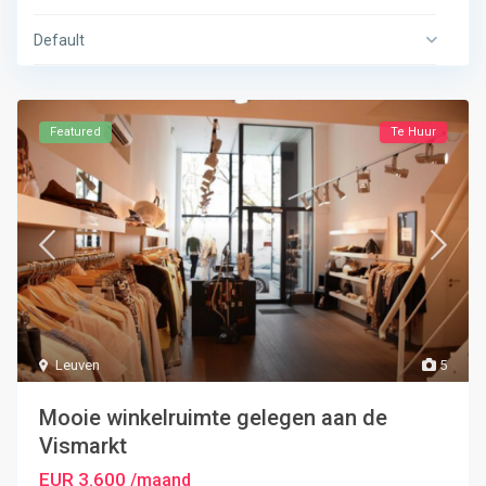
Default
Featured
Te Huur
Leuven
5
Mooie winkelruimte gelegen aan de
Vismarkt
EUR 3.600
/maand