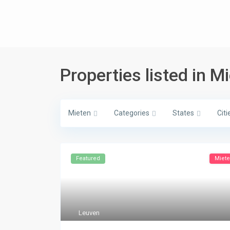
Properties listed in M
Mieten
Categories
States
Citi
Featured
Miet
Leuven