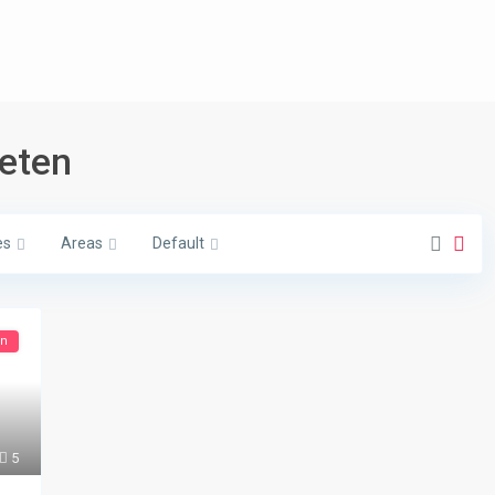
ieten
es
Areas
Default
en
5